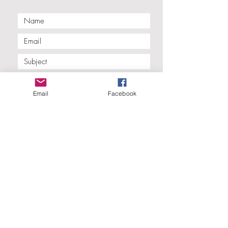
Email
Facebook
Submit
© 2022 Penyffordd & Penymynydd War
Memorial Institute, Registered Charity No.
524095